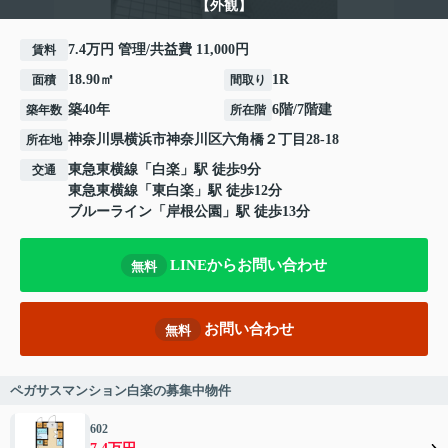
【外観】
7.4万円 管理/共益費 11,000円
賃料
18.90㎡
1R
面積
間取り
築40年
6階/7階建
築年数
所在階
神奈川県
横浜市神奈川区
六角橋
２丁目28-18
所在地
東急東横線
「
白楽
」駅 徒歩9分
交通
東急東横線
「
東白楽
」駅 徒歩12分
ブルーライン
「
岸根公園
」駅 徒歩13分
LINEからお問い合わせ
無料
お問い合わせ
無料
ペガサスマンション白楽の募集中物件
602