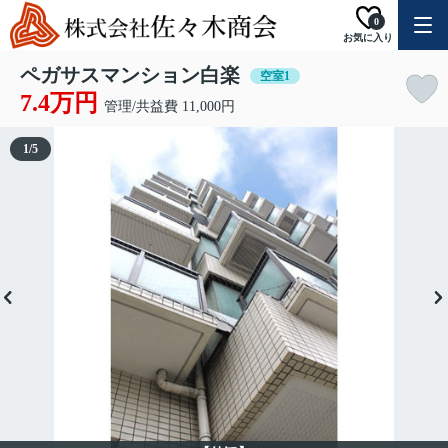
0
お気に入り
ペガサスマンション白楽
空室1
7.4万円
管理/共益費 11,000円
1
/
5