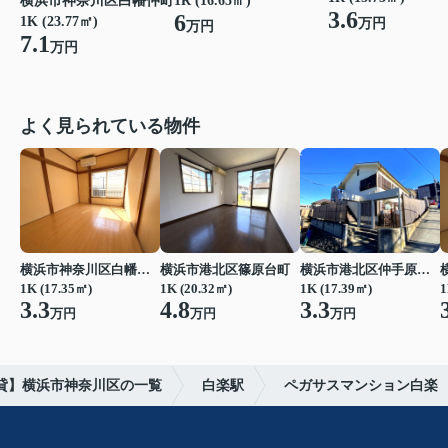
横浜市神奈川区白幡仲町
1R (16.65㎡)
3.6
6
1K (23.77㎡)
万円
万円
7.1
万円
よく見られている物件
横浜市神奈川区白幡仲町
横浜市港北区篠原台町
横浜市港北区仲手原１丁目
1K (17.35㎡)
1K (20.32㎡)
1K (17.39㎡)
1
3.3
4.8
3.3
万円
万円
万円
貸】横浜市神奈川区の一覧
白楽駅
ペガサスマンション白楽