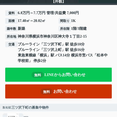
【外観】
6.8万円～7.7万円 管理/共益費 7,000円
賃料
17.40㎡～20.02㎡
1K
面積
間取り
新築
1階/3階建
築年数
所在階
神奈川県
横浜市神奈川区
神大寺
１丁目2-15
所在地
ブルーライン
「
三ツ沢下町
」駅 徒歩10分
交通
ブルーライン
「
三ツ沢上町
」駅 徒歩16分
東急東横線
「
横浜
」駅 バス14分 横浜市営バス「松本中
学校前」 停歩2分
LINEからお問い合わせ
無料
お問い合わせ
無料
BASE三ツ沢下町の募集中物件