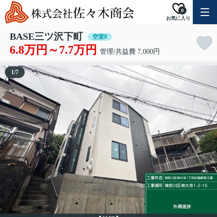
0
お気に入り
BASE三ツ沢下町
空室8
6.8万円～7.7万円
管理/共益費 7,000円
1
/
7