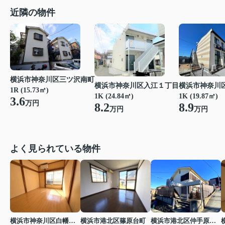
近隣の物件
横浜市神奈川区三ツ沢南町
横浜市神奈川区入江１丁目
横浜市神奈川
1R (15.73㎡)
1K (24.84㎡)
1K (19.87㎡)
3.6
万円
8.2
8.9
万円
万円
よく見られている物件
横浜市神奈川区白幡仲町
横浜市港北区篠原台町
横浜市港北区仲手原１丁目