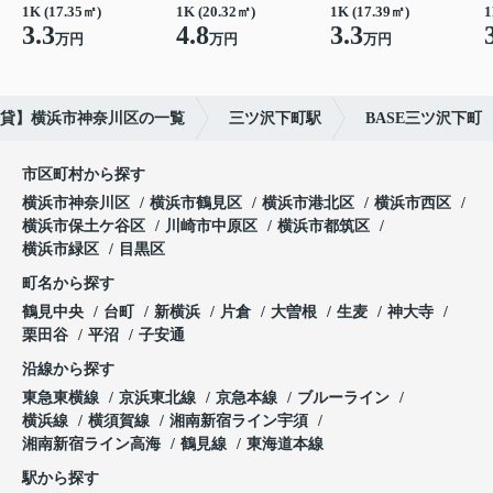
1K (17.35㎡)
1K (20.32㎡)
1K (17.39㎡)
1
3.3
4.8
3.3
万円
万円
万円
貸】横浜市神奈川区の一覧
三ツ沢下町駅
BASE三ツ沢下町
市区町村から探す
横浜市神奈川区
横浜市鶴見区
横浜市港北区
横浜市西区
横浜市保土ケ谷区
川崎市中原区
横浜市都筑区
横浜市緑区
目黒区
町名から探す
鶴見中央
台町
新横浜
片倉
大曽根
生麦
神大寺
栗田谷
平沼
子安通
沿線から探す
東急東横線
京浜東北線
京急本線
ブルーライン
横浜線
横須賀線
湘南新宿ライン宇須
湘南新宿ライン高海
鶴見線
東海道本線
駅から探す