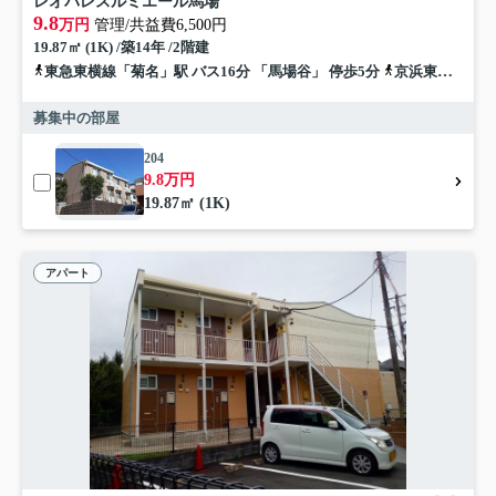
レオパレスルミエール馬場
9.8
万円
管理/共益費6,500円
19.87㎡ (1K) /築14年 /2階建
東急東横線「菊名」駅 バス16分 「馬場谷」 停歩5分
京浜東北線「鶴見」駅 バス17分 「馬場谷」 停歩5分
募集中の部屋
204
9.8万円
19.87㎡ (1K)
アパート