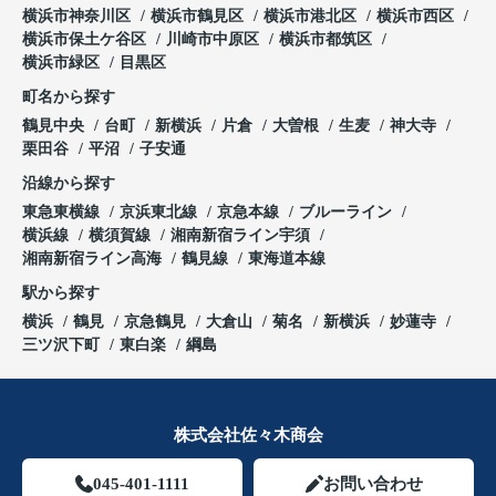
横浜市神奈川区
横浜市鶴見区
横浜市港北区
横浜市西区
横浜市保土ケ谷区
川崎市中原区
横浜市都筑区
横浜市緑区
目黒区
町名から探す
鶴見中央
台町
新横浜
片倉
大曽根
生麦
神大寺
栗田谷
平沼
子安通
沿線から探す
東急東横線
京浜東北線
京急本線
ブルーライン
横浜線
横須賀線
湘南新宿ライン宇須
湘南新宿ライン高海
鶴見線
東海道本線
駅から探す
横浜
鶴見
京急鶴見
大倉山
菊名
新横浜
妙蓮寺
三ツ沢下町
東白楽
綱島
株式会社佐々木商会
045-401-1111
お問い合わせ