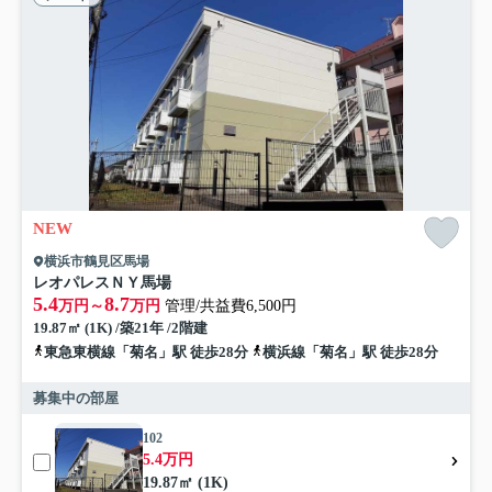
NEW
横浜市鶴見区馬場
レオパレスＮＹ馬場
5.4
8.7
万円～
万円
管理/共益費6,500円
19.87㎡ (1K) /築21年 /2階建
東急東横線「菊名」駅 徒歩28分
横浜線「菊名」駅 徒歩28分
募集中の部屋
102
5.4万円
19.87㎡ (1K)