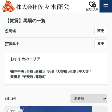
0
お気に入り
【賃貸】馬場の一覧
変更
馬場
変更
募集中
おすすめのエリア
鶴見中央
/
台町
/
新横浜
/
片倉
/
大曽根
/
生麦
/
神大寺
/
栗田谷
/
子安通
/
篠原町
6
棟
11
件
アパート