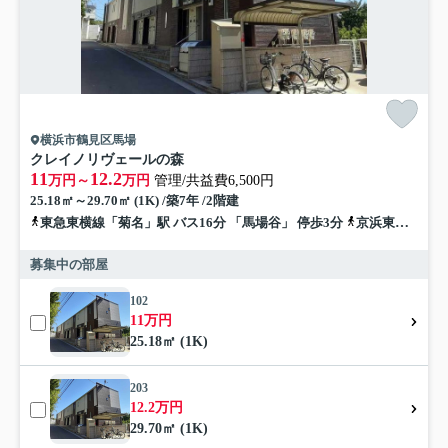
横浜市鶴見区馬場
クレイノリヴェールの森
11
12.2
万円～
万円
管理/共益費6,500円
25.18㎡～29.70㎡ (1K) /築7年 /2階建
東急東横線「菊名」駅 バス16分 「馬場谷」 停歩3分
京浜東北線「鶴見」駅 バス20分 「馬場谷」 停歩3分
募集中の部屋
102
11万円
25.18㎡ (1K)
203
12.2万円
29.70㎡ (1K)