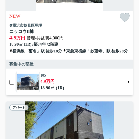
NEW
横浜市鶴見区馬場
ニッコウB棟
4.9
万円
管理/共益費4,000円
18.90㎡ (1R) /築34年 /2階建
横浜線「菊名」駅 徒歩18分
東急東横線「妙蓮寺」駅 徒歩28分
募集中の部屋
105
4.9万円
18.90㎡ (1R)
アパート