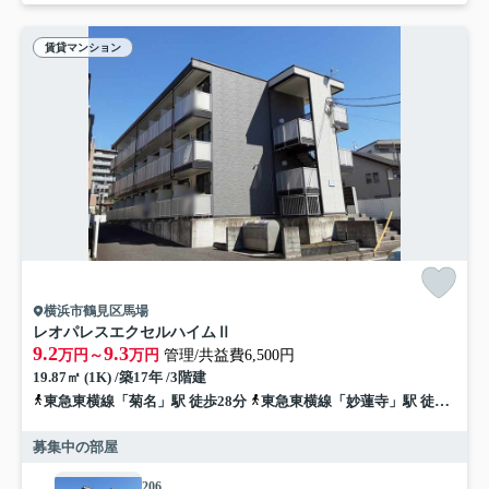
賃貸マンション
横浜市鶴見区馬場
レオパレスエクセルハイムⅡ
9.2
9.3
万円～
万円
管理/共益費6,500円
19.87㎡ (1K) /築17年 /3階建
東急東横線「菊名」駅 徒歩28分
東急東横線「妙蓮寺」駅 徒歩22分
募集中の部屋
206