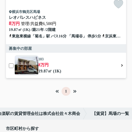
横浜市鶴見区馬場
レオパレスハピネス
8
万円
管理/共益費6,500円
19.87㎡ (1K) /築21年 /2階建
東急東横線「菊名」駅 バス16分 「馬場谷」 停歩5分
京浜東北線「鶴見」駅 バス17分 「馬場谷」 停歩5分
募集中の部屋
103
8万円
19.87㎡ (1K)
1
白楽駅の賃貸管理会社は株式会社佐々木商会
【賃貸】馬場の一覧
市区町村から探す