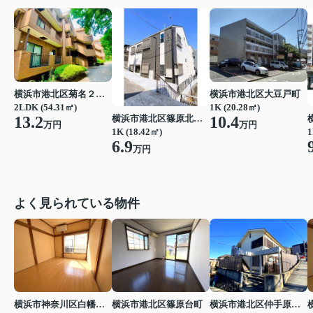
横浜市港北区菊名２丁目
横浜市港北区大豆戸町
2LDK (54.31㎡)
1K (20.28㎡)
13.2
横浜市港北区篠原北２丁目
10.4
万円
万円
1K (18.42㎡)
1
6.9
万円
よく見られている物件
横浜市神奈川区白幡仲町
横浜市港北区篠原台町
横浜市港北区仲手原１丁目