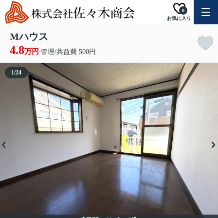
0
お気に入り
Mハウス
4.8
万円
管理/共益費 500円
1
/
24