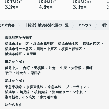
1K (17.35㎡)
1K (20.32㎡)
1K (17.39㎡)
1
3.3
4.8
3.3
万円
万円
万円
佐々木商会
【賃貸】横浜市港北区の一覧
Mハウス
1階
市区町村から探す
横浜市神奈川区
横浜市鶴見区
横浜市港北区
横浜市西区
横浜市保土ケ谷区
川崎市中原区
横浜市都筑区
横浜市緑区
目黒区
町名から探す
鶴見中央
台町
新横浜
片倉
生麦
大曽根
樽町
平沼
神大寺
栗田谷
沿線から探す
東急東横線
京浜東北線
京急本線
ブルーライン
横浜線
鶴見線
横須賀線
湘南新宿ライン宇須
湘南新宿ライン高海
東海道本線
駅から探す