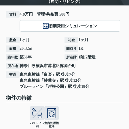
【居間・リビング】
4.8万円 管理/共益費 500円
賃料
初期費用シミュレーション
1ヶ月
1ヶ月
敷金
礼金
20.32㎡
1K
面積
間取り
築36年
1階/2階建
築年数
所在階
神奈川県
横浜市港北区
篠原台町
所在地
東急東横線
「
白楽
」駅 徒歩7分
交通
東急東横線
「
妙蓮寺
」駅 徒歩12分
ブルーライン
「
岸根公園
」駅 徒歩18分
物件の特徴
バストイレ
室内洗濯機
別
置場