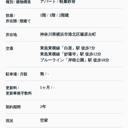
アパート / 軽量鉄骨
種別 / 建物構造
1階 / 1階 / 2階建
部屋 /
所在階 / 階建て
神奈川県
横浜市港北区
篠原台町
所在地
東急東横線
「
白楽
」駅 徒歩7分
交通
東急東横線
「
妙蓮寺
」駅 徒歩12分
ブルーライン
「
岸根公園
」駅 徒歩18分
無 / -
駐車場 / 月額
1ヶ月 / -
更新料 /
更新事務手数料
2年
契約期間
空家
現況