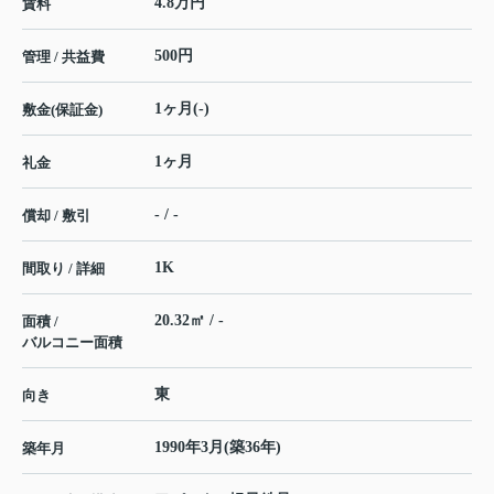
4.8万円
賃料
500円
管理 / 共益費
1ヶ月(-)
敷金(保証金)
1ヶ月
礼金
- / -
償却 / 敷引
1K
間取り / 詳細
20.32㎡ / -
面積 /
バルコニー面積
東
向き
1990年3月(築36年)
築年月