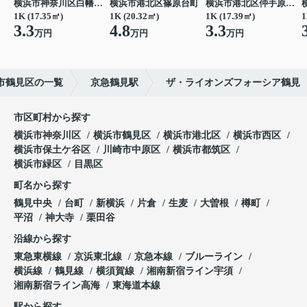
横浜市神奈川区白幡仲町
横浜市港北区篠原台町
横浜市港北区仲手原１丁目
1K (17.35㎡)
1K (20.32㎡)
1K (17.39㎡)
1
3.3
4.8
3.3
万円
万円
万円
市鶴見区の一覧
京急鶴見駅
ザ・ライオンズフォーシア鶴見
市区町村から探す
横浜市神奈川区
横浜市鶴見区
横浜市港北区
横浜市西区
横浜市保土ケ谷区
川崎市中原区
横浜市都筑区
横浜市緑区
目黒区
町名から探す
鶴見中央
台町
新横浜
片倉
生麦
大曽根
樽町
平沼
神大寺
栗田谷
沿線から探す
東急東横線
京浜東北線
京急本線
ブルーライン
横浜線
鶴見線
横須賀線
湘南新宿ライン宇須
湘南新宿ライン高海
東海道本線
駅から探す