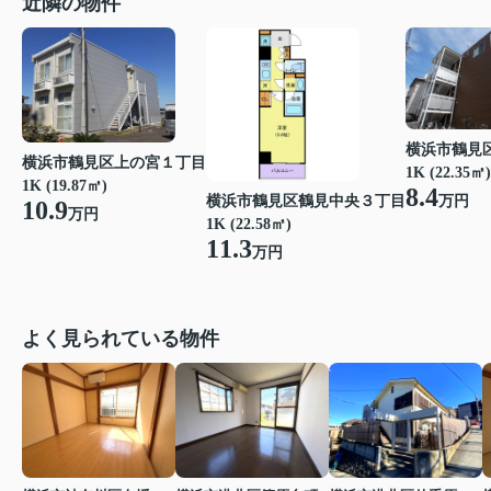
近隣の物件
横浜市鶴見
横浜市鶴見区上の宮１丁目
1K (22.35㎡)
1K (19.87㎡)
8.4
万円
横浜市鶴見区鶴見中央３丁目
10.9
万円
1K (22.58㎡)
11.3
万円
よく見られている物件