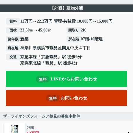
【外観】建物外観
12万円～22.2万円 管理/共益費 10,000円～15,000円
賃料
22.50㎡～45.00㎡
2K
面積
間取り
新築
07階/10階建
築年数
所在階
神奈川県
横浜市鶴見区
鶴見中央
４丁目
所在地
京急本線
「
京急鶴見
」駅 徒歩2分
交通
京浜東北線
「
鶴見
」駅 徒歩4分
LINEからお問い合わせ
無料
お問い合わせ
無料
ザ・ライオンズフォーシア鶴見の募集中物件
07階