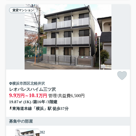
賃貸マンション
横浜市西区北軽井沢
レオパレスハイム三ツ沢
9.9
10.1
万円～
万円
管理/共益費6,500円
19.87㎡ (1K) /築16年 /3階建
東海道本線「横浜」駅 徒歩37分
募集中の部屋
202