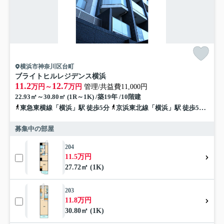
横浜市神奈川区台町
ブライトヒルレジデンス横浜
11.2
12.7
万円～
万円
管理/共益費11,000円
22.93㎡～30.80㎡ (1R～1K) /築19年 /10階建
東急東横線「横浜」駅 徒歩5分
京浜東北線「横浜」駅 徒歩5分
京急
募集中の部屋
204
11.5万円
27.72㎡ (1K)
203
11.8万円
30.80㎡ (1K)