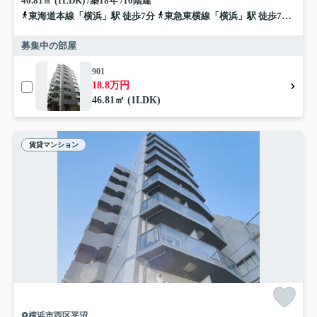
46.81㎡ (1LDK) /築18年 /10階建
東海道本線「横浜」駅 徒歩7分
東急東横線「横浜」駅 徒歩7分
京浜
募集中の部屋
901
18.8万円
46.81㎡ (1LDK)
賃貸マンション
横浜市西区平沼