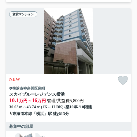
賃貸マンション
NEW
横浜市神奈川区栄町
スカイブルーレジデンス横浜
10.1
16
万円～
万円
管理/共益費5,800円
30.03㎡～43.74㎡ (1K～1LDK) /築10年 /10階建
東海道本線「横浜」駅 徒歩13分
募集中の部屋