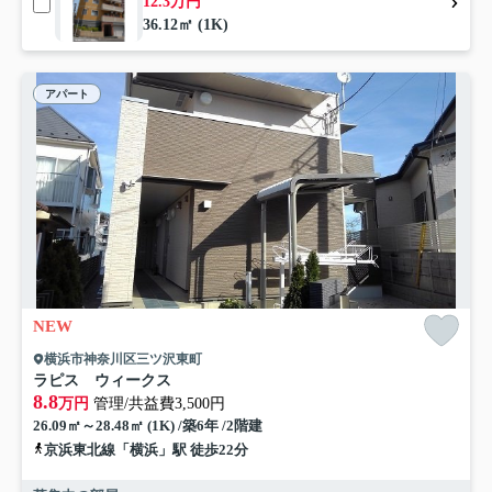
12.3万円
36.12㎡ (1K)
アパート
NEW
横浜市神奈川区三ツ沢東町
ラピス ウィークス
8.8
万円
管理/共益費3,500円
26.09㎡～28.48㎡ (1K) /築6年 /2階建
京浜東北線「横浜」駅 徒歩22分