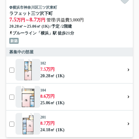
横浜市神奈川区三ツ沢東町
ラフェット三ツ沢下町
7.5
8.7
万円～
万円
管理/共益費3,000円
20.28㎡～25.06㎡ (1K) /予定 /2階建
ブルーライン「横浜」駅 徒歩21分
新築
募集中の部屋
102
7.5万円
20.28㎡ (1K)
104
8.6万円
25.06㎡ (1K)
201
8.7万円
24.18㎡ (1K)