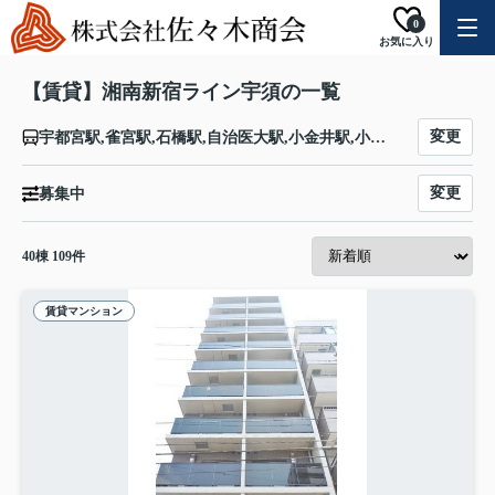
0
お気に入り
【賃貸】湘南新宿ライン宇須の一覧
変更
宇都宮駅,雀宮駅,石橋駅,自治医大駅,小金井駅,小山駅,間々田駅,野木駅,古河駅,栗橋駅,東鷲宮駅,久喜駅,新白岡駅,白岡駅,蓮田駅,東大宮駅,土呂駅,大宮駅,浦和駅,赤羽駅,池袋駅,新宿駅,渋谷駅,恵比寿駅,大崎駅,西大井駅,武蔵小杉駅,新川崎駅,横浜駅,保土ケ谷駅,東戸塚駅,戸塚駅,大船駅,北鎌倉駅,鎌倉駅,逗子駅
変更
募集中
40
棟
109
件
賃貸マンション