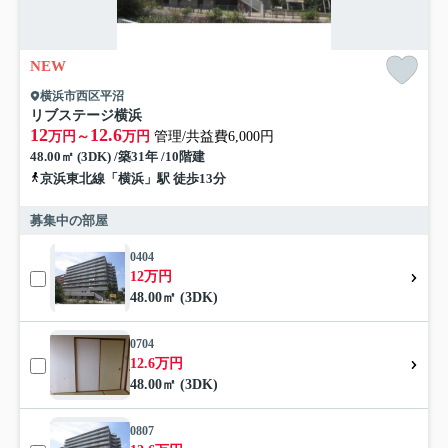
NEW
横浜市西区平沼
リブステージ横浜
12
12.6
万円～
万円
管理/共益費6,000円
48.00㎡ (3DK) /築31年 /10階建
京浜東北線「横浜」駅 徒歩13分
募集中の部屋
0404
12万円
48.00㎡ (3DK)
0704
12.6万円
48.00㎡ (3DK)
0807