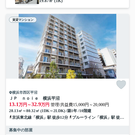
19.87㎡ (1K)
賃貸マンション
横浜市西区平沼
ＪＰ ｎｏｉｅ 横浜平沼
13.1
32.9
万円～
万円
管理/共益費15,000円～20,000円
28.13㎡～80.32㎡ (1DK～2LDK) /築1年 /10階建
京浜東北線「横浜」駅 徒歩12分
ブルーライン「横浜」駅 徒歩10分
募集中の部屋