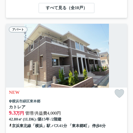
すべて見る（全10戸）
アパート
NEW
横浜市緑区東本郷
カトレア
9.3
万円
管理/共益費4,000円
42.80㎡ (1LDK) /築15年 /2階建
京浜東北線「横浜」駅 バス41分 「東本郷町」 停歩8分