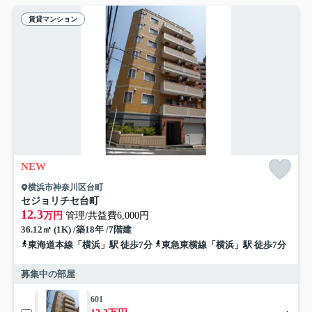
賃貸マンション
NEW
横浜市神奈川区台町
セジョリチセ台町
12.3
万円
管理/共益費6,000円
36.12㎡ (1K) /築18年 /7階建
東海道本線「横浜」駅 徒歩7分
東急東横線「横浜」駅 徒歩7分
募集中の部屋
601