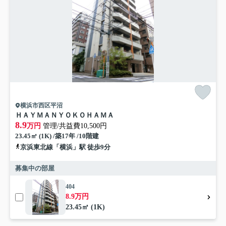
横浜市西区平沼
ＨＡＹＭＡＮＹＯＫＯＨＡＭＡ
8.9
万円
管理/共益費10,500円
23.45㎡ (1K) /築17年 /10階建
京浜東北線「横浜」駅 徒歩9分
募集中の部屋
404
8.9万円
23.45㎡ (1K)