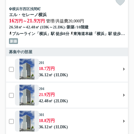
横浜市西区浅間町
エル・セレーノ横浜
16
21.9
万円～
万円
管理/共益費20,000円
26.58㎡～42.48㎡ (1DK～2LDK) /新築 /10階建
ブルーライン「横浜」駅 徒歩8分
東海道本線「横浜」駅 徒歩10分
新築
募集中の部屋
201
18.7万円
36.12㎡ (1LDK)
204
21.9万円
42.48㎡ (2LDK)
301
18.8万円
36.12㎡ (1LDK)