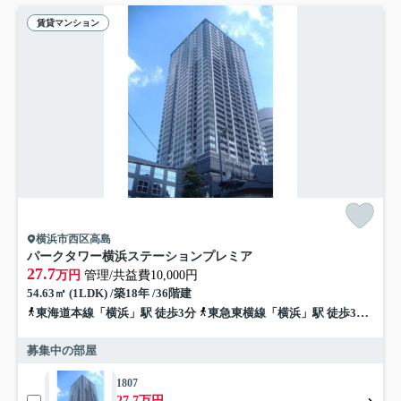
賃貸マンション
横浜市西区高島
パークタワー横浜ステーションプレミア
27.7
万円
管理/共益費10,000円
54.63㎡ (1LDK) /築18年 /36階建
東海道本線「横浜」駅 徒歩3分
東急東横線「横浜」駅 徒歩3分
京急
募集中の部屋
1807
27.7万円