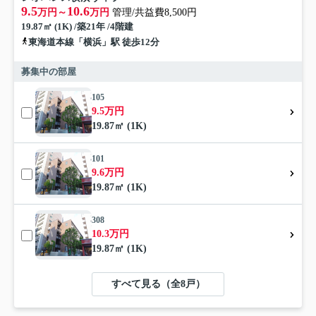
9.5
10.6
万円～
万円
管理/共益費8,500円
19.87㎡ (1K) /築21年 /4階建
東海道本線「横浜」駅 徒歩12分
募集中の部屋
105
9.5万円
19.87㎡ (1K)
101
9.6万円
19.87㎡ (1K)
308
10.3万円
19.87㎡ (1K)
すべて見る（全8戸）