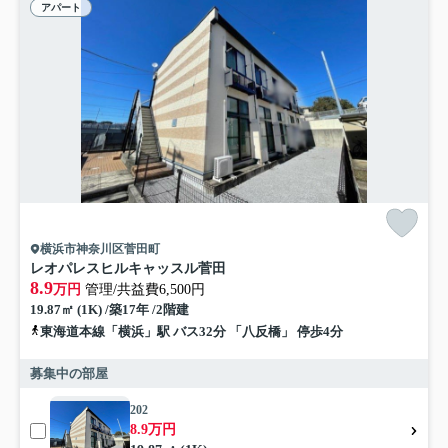
アパート
横浜市神奈川区菅田町
レオパレスヒルキャッスル菅田
8.9
万円
管理/共益費6,500円
19.87㎡ (1K) /築17年 /2階建
東海道本線「横浜」駅 バス32分 「八反橋」 停歩4分
募集中の部屋
202
8.9万円