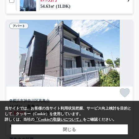
54.63㎡ (1LDK)
アパート
横浜市神奈川区高島台
リブリ・高島台
当サイトでは、お客様の当サイト利用状況把握、サービス向上検討を目的と
8.8
万円
管理/共益費4,000円
して、クッキー（Cookie）を使用しています。
24.63㎡ (1K) /築8年 /2階建
詳しくは、当社の
「Cookieの取扱いについて」
をご確認ください。
京浜東北線「横浜」駅 徒歩12分
閉じる