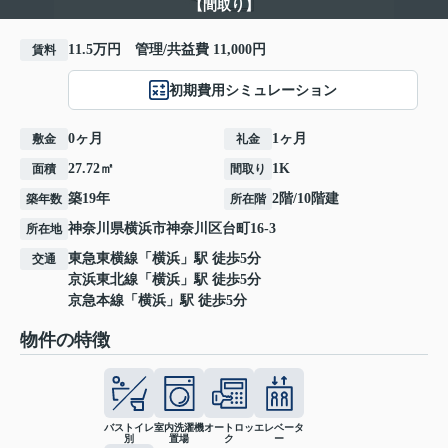
【間取り】
11.5万円 管理/共益費 11,000円
賃料
初期費用シミュレーション
0ヶ月
1ヶ月
敷金
礼金
27.72㎡
1K
面積
間取り
築19年
2階/10階建
築年数
所在階
神奈川県
横浜市神奈川区
台町
16-3
所在地
東急東横線
「
横浜
」駅 徒歩5分
交通
京浜東北線
「
横浜
」駅 徒歩5分
京急本線
「
横浜
」駅 徒歩5分
物件の特徴
バストイレ
室内洗濯機
オートロッ
エレベータ
別
置場
ク
ー