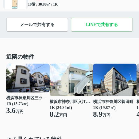
10階 / 30.80㎡ / 1K
メールで共有する
LINEで共有する
近隣の物件
横浜市神奈川区三ツ沢南町
横浜市神奈川区入江１丁目
横浜市神奈川区菅田町
1R (15.73㎡)
1K (24.84㎡)
1
1K (19.87㎡)
3.6
万円
8.2
8.9
万円
万円