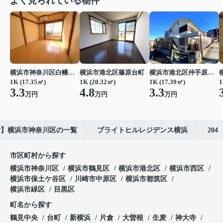
よく見られている物件
横浜市神奈川区白幡仲町
横浜市港北区篠原台町
横浜市港北区仲手原１丁目
1K (17.35㎡)
1K (20.32㎡)
1K (17.39㎡)
1
3.3
4.8
3.3
万円
万円
万円
貸】横浜市神奈川区の一覧
ブライトヒルレジデンス横浜
204
市区町村から探す
横浜市神奈川区
横浜市鶴見区
横浜市港北区
横浜市西区
横浜市保土ケ谷区
川崎市中原区
横浜市都筑区
横浜市緑区
目黒区
町名から探す
鶴見中央
台町
新横浜
片倉
大曽根
生麦
神大寺