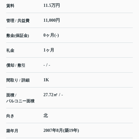
11.5万円
賃料
11,000円
管理 / 共益費
0ヶ月(-)
敷金(保証金)
1ヶ月
礼金
- / -
償却 / 敷引
1K
間取り / 詳細
27.72㎡ / -
面積 /
バルコニー面積
北
向き
2007年8月(築19年)
築年月