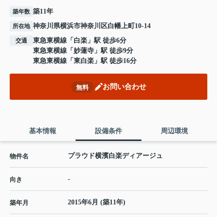
築11年
築年数
神奈川県横浜市神奈川区白幡上町10-14
所在地
東急東横線
「
白楽
」駅 徒歩6分
交通
東急東横線
「
妙蓮寺
」駅 徒歩9分
東急東横線
「
東白楽
」駅 徒歩16分
お問い合わせ
無料
基本情報
設備条件
周辺環境
プラウド横濱白楽ディアージュ
物件名
-
向き
2015年6月 (築11年)
築年月