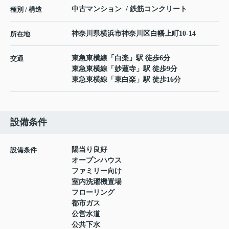
中古マンション / 鉄筋コンクリート
種別 / 構造
神奈川県
横浜市神奈川区
白幡上町
10-14
所在地
東急東横線
「
白楽
」駅 徒歩6分
交通
東急東横線
「
妙蓮寺
」駅 徒歩9分
東急東横線
「
東白楽
」駅 徒歩16分
設備条件
陽当り良好
設備条件
オープンハウス
ファミリー向け
室内洗濯機置場
フローリング
都市ガス
公営水道
公共下水