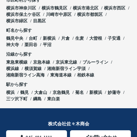
市区町村から探す
横浜市神奈川区
横浜市鶴見区
横浜市港北区
横浜市西区
横浜市保土ケ谷区
川崎市中原区
横浜市都筑区
横浜市緑区
目黒区
町名から探す
鶴見中央
台町
新横浜
片倉
生麦
大曽根
子安通
神大寺
栗田谷
平沼
沿線から探す
東急東横線
京急本線
京浜東北線
ブルーライン
横浜線
横須賀線
湘南新宿ライン宇須
湘南新宿ライン高海
東海道本線
相鉄本線
駅から探す
横浜
鶴見
大倉山
京急鶴見
菊名
新横浜
妙蓮寺
三ツ沢下町
綱島
東白楽
株式会社佐々木商会