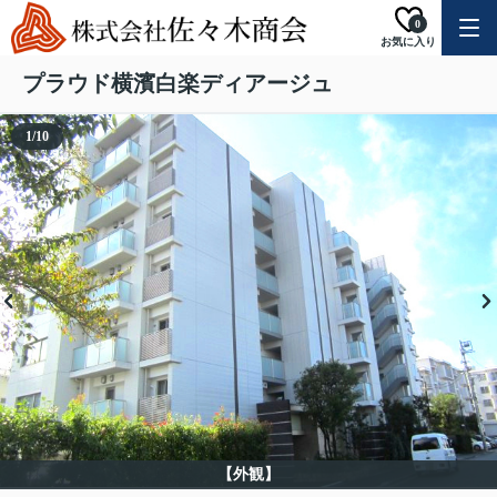
0
お気に入り
プラウド横濱白楽ディアージュ
1
/
10
【外観】