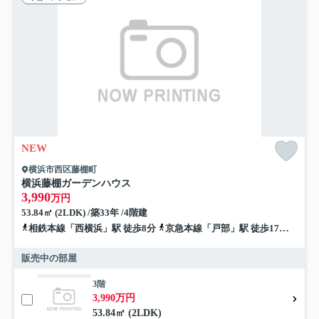
NEW
横浜市西区藤棚町
横浜藤棚ガーデンハウス
3,990
万円
53.84㎡ (2LDK) /築33年 /4階建
相鉄本線「西横浜」駅 徒歩8分
京急本線「戸部」駅 徒歩17分
横須
販売中の部屋
3階
3,990万円
53.84㎡ (2LDK)