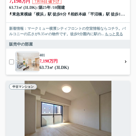
7,198
万円
7月16日 値下げ
63.73㎡ (3LDK) /築25年 /10階建
東急東横線「横浜」駅 徒歩9分
相鉄本線「平沼橋」駅 徒歩11分
京
新着情報：マークミュー横濱シティフロントの空室情報ならコチラ。バ
ルコニーの広さが9.35㎡の物件です。徒歩9分圏内に駅の...
もっと見る
販売中の部屋
401
7,198万円
63.73㎡ (3LDK)
中古マンション