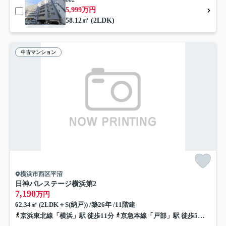
602
5,999万円
58.12㎡ (2LDK)
中古マンション
横浜市西区平沼
日神パレステージ横浜第2
7,190
万円
62.34㎡ (2LDK＋S(納戸)) /築26年 /11階建
京浜東北線「横浜」駅 徒歩11分
京急本線「戸部」駅 徒歩5分
相鉄