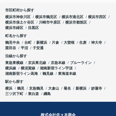
市区町村から探す
横浜市神奈川区
横浜市鶴見区
横浜市港北区
横浜市西区
横浜市保土ケ谷区
川崎市中原区
横浜市都筑区
横浜市緑区
目黒区
町名から探す
鶴見中央
台町
新横浜
片倉
大曽根
生麦
神大寺
栗田谷
平沼
子安通
沿線から探す
東急東横線
京浜東北線
京急本線
ブルーライン
横浜線
横須賀線
湘南新宿ライン宇須
湘南新宿ライン高海
鶴見線
東海道本線
駅から探す
横浜
鶴見
京急鶴見
大倉山
菊名
新横浜
妙蓮寺
三ツ沢下町
東白楽
綱島
株式会社佐々木商会