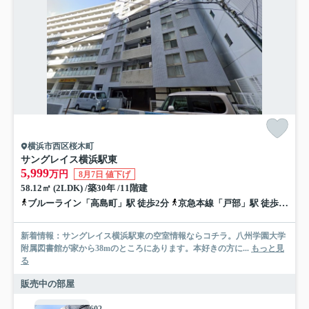
横浜市西区桜木町
サングレイス横浜駅東
5,999
万円
8月7日 値下げ
58.12㎡ (2LDK) /築30年 /11階建
ブルーライン「高島町」駅 徒歩2分
京急本線「戸部」駅 徒歩6分
新着情報：サングレイス横浜駅東の空室情報ならコチラ。八州学園大学
附属図書館が家から38mのところにあります。本好きの方に...
もっと見
る
販売中の部屋