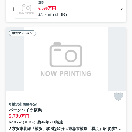
3階
6,590万円
55.04㎡ (2LDK)
中古マンション
横浜市西区平沼
パークハイツ横浜
5,790
万円
62.85㎡ (3LDK) /築46年 /11階建
京浜東北線「横浜」駅 徒歩7分
東急東横線「横浜」駅 徒歩7分
京急