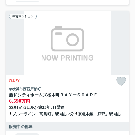
中古マンション
NEW
横浜市西区戸部町
藤和シティホームズ桜木町ＢＡＹーＳＣＡＰＥ
6,590
万円
55.04㎡ (2LDK) /築25年 /11階建
ブルーライン「高島町」駅 徒歩2分
京急本線「戸部」駅 徒歩4分
販売中の部屋