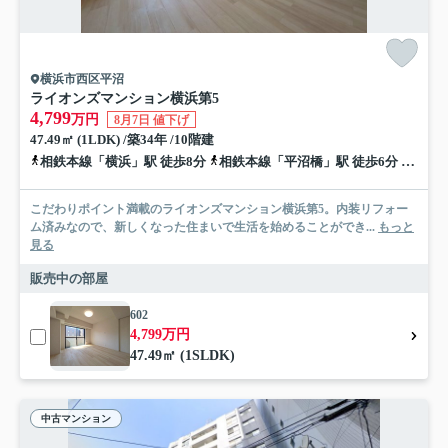
横浜市西区平沼
ライオンズマンション横浜第5
4,799
万円
8月7日 値下げ
47.49㎡ (1LDK) /築34年 /10階建
相鉄本線「横浜」駅 徒歩8分
相鉄本線「平沼橋」駅 徒歩6分
ブルー
こだわりポイント満載のライオンズマンション横浜第5。内装リフォー
ム済みなので、新しくなった住まいで生活を始めることができ...
もっと
見る
販売中の部屋
602
4,799万円
47.49㎡ (1SLDK)
中古マンション