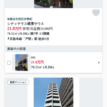
横浜市西区伊勢町
シティテラス横濱サウス
21.8
万円
管理/共益費10,000円
70.52㎡ (3LDK) /築7年 /13階建
京急本線「戸部」駅 徒歩5分
募集中の部屋
606
21.8万円
70.52㎡ (3LDK)
賃貸マンション