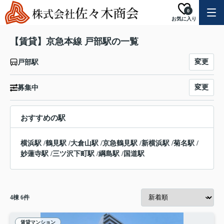
0
お気に入り
【賃貸】京急本線 戸部駅の一覧
変更
戸部駅
変更
募集中
おすすめの駅
横浜駅
/
鶴見駅
/
大倉山駅
/
京急鶴見駅
/
新横浜駅
/
菊名駅
/
妙蓮寺駅
/
三ツ沢下町駅
/
綱島駅
/
国道駅
4
棟
6
件
賃貸マンション