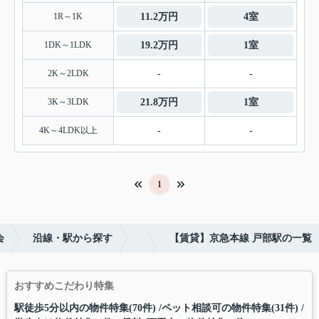
1R～1K
11.2万円
4室
1DK～1LDK
19.2万円
1室
2K～2LDK
-
-
3K～3LDK
21.8万円
1室
4K～4LDK以上
-
-
1
会
沿線・駅から探す
【賃貸】京急本線 戸部駅の一覧
おすすめこだわり特集
駅徒歩5分以内の物件特集(70件)
ペット相談可の物件特集(31件)