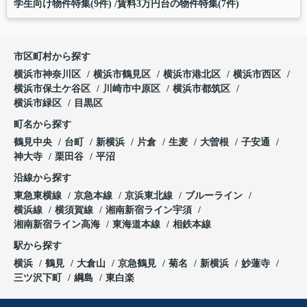
学生向け物件特集(9件)
賃料3万円台の物件特集(7件)
市区町村から探す
横浜市神奈川区
横浜市鶴見区
横浜市港北区
横浜市西区
横浜市保土ケ谷区
川崎市中原区
横浜市都筑区
横浜市緑区
目黒区
町名から探す
鶴見中央
台町
新横浜
片倉
生麦
大曽根
子安通
神大寺
栗田谷
平沼
沿線から探す
東急東横線
京急本線
京浜東北線
ブルーライン
横浜線
横須賀線
湘南新宿ライン宇須
湘南新宿ライン高海
東海道本線
相鉄本線
駅から探す
横浜
鶴見
大倉山
京急鶴見
菊名
新横浜
妙蓮寺
三ツ沢下町
綱島
東白楽