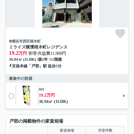
横浜市西区桜木町
ミライズ横濱桜木町レジデンス
19.2
万円
管理/共益費11,000円
36.94㎡ (1LDK) /築2年 /11階建
京急本線「戸部」駅 徒歩5分
募集中の部屋
601
19.2万円
36.94㎡ (1LDK)
戸部の掲載物件の家賃相場
家賃相場
空室件数