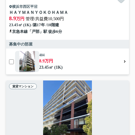
横浜市西区平沼
ＨＡＹＭＡＮＹＯＫＯＨＡＭＡ
8.9
万円
管理/共益費10,500円
23.45㎡ (1K) /築17年 /10階建
京急本線「戸部」駅 徒歩6分
募集中の部屋
404
8.9万円
23.45㎡ (1K)
賃貸マンション